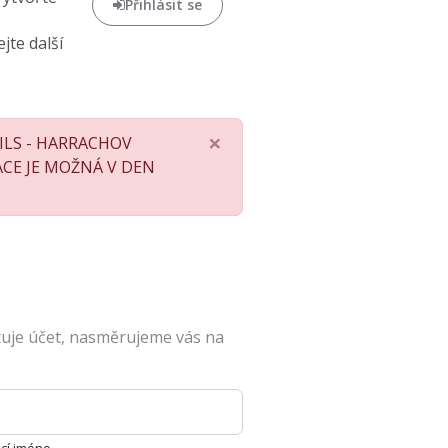
Přihlásit se
jte další
×
AILS - HARRACHOV
RACE JE MOŽNÁ V DEN
tuje účet, nasměrujeme vás na