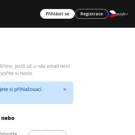
Přihlásit se
Registrace
Jazyk
říme, jestli už u nás email není
oříte si heslo.
×
te si přihlašovací
u nebo
Vytvořte