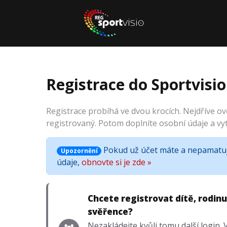
Registrace do Sportvisio
Registrace probíhá ve dvou krocích. Nejdříve ově
registrovaný. Potom doplníte osobní údaje a vytv
Pokud už účet máte a nepamatuje
Upozornění
údaje,
obnovte si je zde »
Chcete registrovat dítě, rodin
svěřence?
Nezakládejte kvůli tomu další login. 