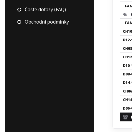
FA
Časté dotazy (FAQ)
K
Obchodní podmínky
FA
CH10
D12-
CH08
CH12
D10-
D08-
D14-
CH06
CH14
D06-