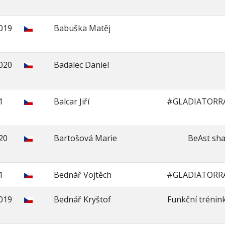
2019
Babuška Matěj
2020
Badalec Daniel
1
Balcar Jiří
#GLADIATORR
20
Bartošová Marie
BeAst sh
1
Bednář Vojtěch
#GLADIATORR
2019
Bednář Kryštof
Funkční trénink