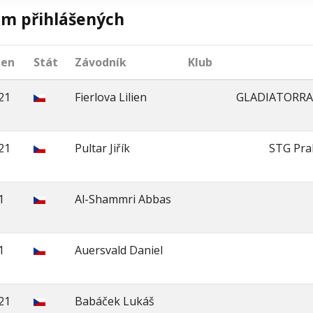
m přihlášených
šen
Stát
Závodník
Klub
21
Fierlova Lilien
GLADIATORR
21
Pultar Jiřík
STG Pra
1
Al-Shammri Abbas
1
Auersvald Daniel
21
Babáček Lukáš