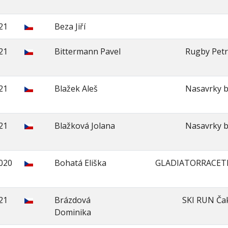
21
Beza Jiří
21
Bittermann Pavel
Rugby Petr
21
Blažek Aleš
Nasavrky b
21
Blažková Jolana
Nasavrky b
2020
Bohatá Eliška
GLADIATORRACET
21
Brázdová
SKI RUN Ča
Dominika