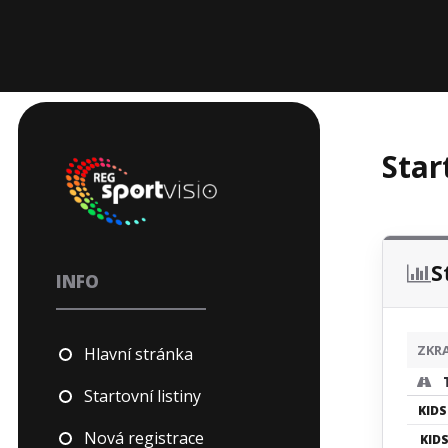
Star
S
INFO
ZKR
Hlavní stránka
Startovní listiny
KIDS 
Nová registrace
KIDS