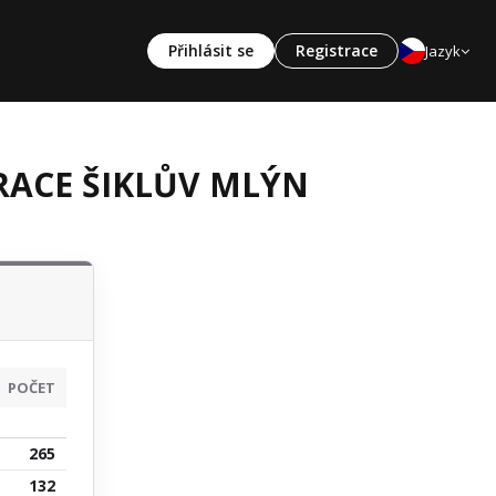
Přihlásit se
Registrace
Jazyk
R RACE ŠIKLŮV MLÝN
POČET
265
132