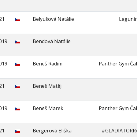
21
Belyušová Natálie
Laguni
2019
Bendová Natálie
2019
Beneš Radim
Panther Gym Ča
21
Beneš Matěj
2019
Beneš Marek
Panther Gym Ča
21
Bergerová Eliška
#GLADIATORR