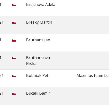
1
Brejchová Adéla
21
Břeský Martin
1
Bruthans Jan
1
Bruthansová
Eliška
21
Bubniak Petr
Maximus team Le
21
Bucaki Bamir