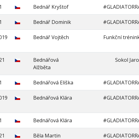
1
Bednář Kryštof
#GLADIATORR
1
Bednář Dominik
#GLADIATORR
2019
Bednář Vojtěch
Funkční trénink
21
Bednářová
Sokol Jar
Alžběta
1
Bednářová Eliška
#GLADIATORR
2019
Bednářová Klára
#GLADIATORR
1
Bednářová Klára
#GLADIATORR
21
Běla Martin
#GLADIATORR