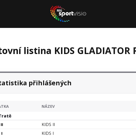
tovní listina KIDS GLADIATO
tatistika přihlášených
ATKA
NÁZEV
Tratě
KIDS II
II
KIDS I
 I