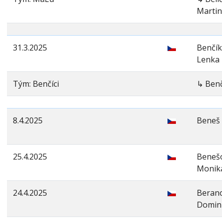
Marti
31.3.2025
Benčí
Lenka
Tým: Benčíci
↳ Ben
8.4.2025
Beneš 
25.4.2025
Beneš
Monik
24.4.2025
Beran
Domin