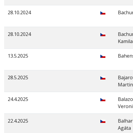
28.10.2024
Bachur
28.10.2024
Bachu
Kamila
13.5.2025
Bahen
28.5.2025
Bajaro
Marti
24.4.2025
Balazo
Veroni
22.4.2025
Balha
Agáta