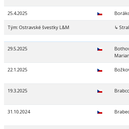
25.4.2025
Boráko
Tým: Ostravské švestky L&M
↳ Str
29.5.2025
Botho
Maria
22.1.2025
Božkov
19.3.2025
Brabco
31.10.2024
Brabec