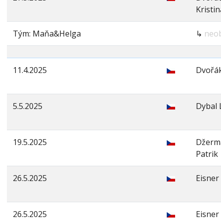
Kristin
Tým: Maňa&Helga
↳
neo
11.4.2025
Dvořák
5.5.2025
Dybal 
19.5.2025
Džerm
Patrik
26.5.2025
Eisner
26.5.2025
Eisne