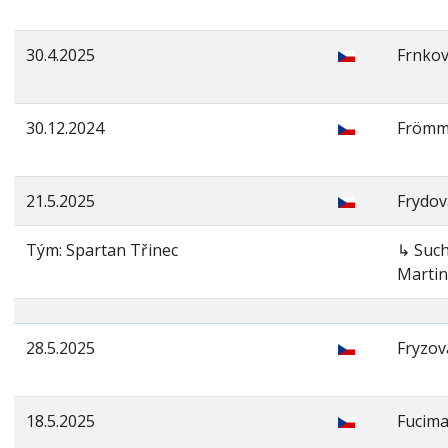
30.4.2025
Frnko
30.12.2024
Frömm
21.5.2025
Frydov
Tým: Spartan Třinec
↳ Suc
Martin
28.5.2025
Fryzov
18.5.2025
Fuciman