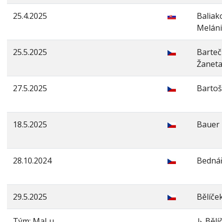
25.4.2025
Baliak
Melán
25.5.2025
Barte
Žanet
27.5.2025
Bartoš
18.5.2025
Bauer 
28.10.2024
Bednář
29.5.2025
Bělíče
Tým: MaLu
↳ Bělí