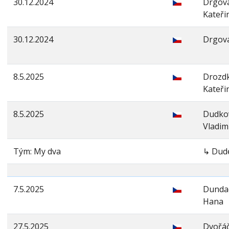
30.12.2024
Drgov
Kateři
30.12.2024
Drgová
8.5.2025
Drozd
Kateři
8.5.2025
Dudko
Vladim
Tým: My dva
↳ Dud
7.5.2025
Dunda
Hana
27.5.2025
Dvořá