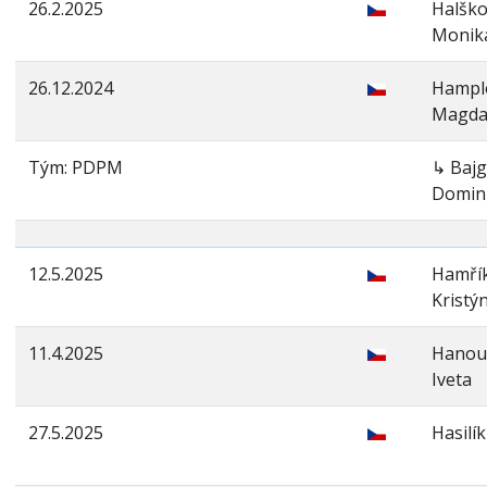
26.2.2025
Halšk
Monik
26.12.2024
Hampl
Magda
Tým: PDPM
↳ Bajg
Domin
12.5.2025
Hamří
Kristý
11.4.2025
Hanou
Iveta
27.5.2025
Hasilík