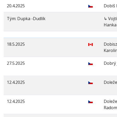
20.4.2025
Dobiš 
Tým: Dupka -Dudlík
↳ Vojt
Hanka
18.5.2025
Dobis
Karoli
27.5.2025
Dobrý 
12.4.2025
Doleže
12.4.2025
Doleže
Radom