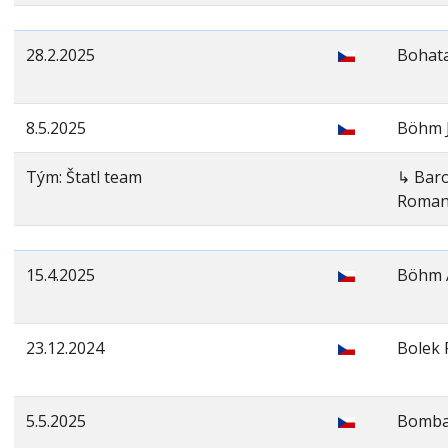
28.2.2025
Bohata
8.5.2025
Böhm J
Tým: Štatl team
↳ Bar
Roma
15.4.2025
Böhm 
23.12.2024
Bolek 
5.5.2025
Bomba