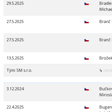
29.5.2025
Bradle
Michae
27.5.2025
Branč F
27.5.2025
Branč 
13.5.2025
Brožek
Tým: SM s.r.o.
↳
neo
3.12.2024
Bučko
Mirosl
22.4.2025
Bugan