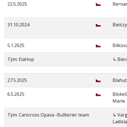
22.5.2025
Berna
31.10.2024
Bielcz
5.1.2025
Bílkov
Tým: ElaHop
↳ Bie
27.5.2025
Blahut
6.5.2025
Bloke
Marie
Tým: Canicross Opava -Bullterier team
↳ Var
Ladisl