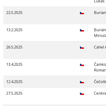
Lukáš
22.5.2025
Burian
13.2.2025
Buriá
Mirosl
26.5.2025
Cahel 
13.4.2025
Čamko
Roma
12.4.2025
Čečotk
27.5.2025
Cenkne