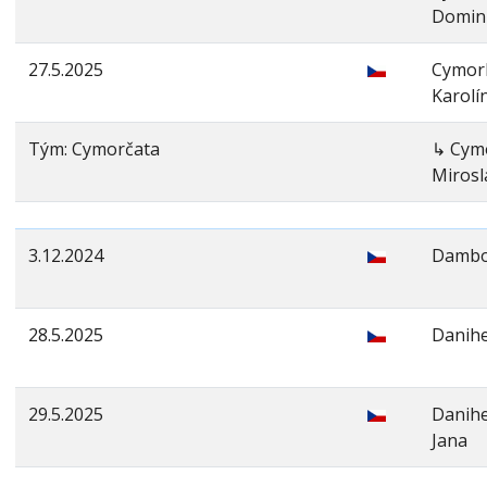
Domin
27.5.2025
Cymor
Karolí
Tým: Cymorčata
↳ Cym
Mirosl
3.12.2024
Dambo
28.5.2025
Danihe
29.5.2025
Danihe
Jana