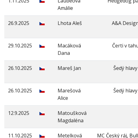
1.11.2025
Laubeová
Hedgedog pa
Amálie
26.9.2025
Lhota Aleš
A&A Desig
29.10.2025
Macáková
Čerti v tah
Dana
26.10.2025
Mareš Jan
Šedý hlavy
26.10.2025
Marešová
Šedý hlavy
Alice
12.9.2025
Matoušková
Magdaléna
11.10.2025
Metelková
MC Český ráj, Bull