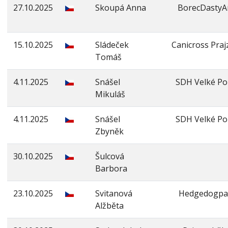
27.10.2025
Skoupá Anna
BorecDastyA
15.10.2025
Sládeček
Canicross Praj
Tomáš
4.11.2025
Snášel
SDH Velké Poř
Mikuláš
4.11.2025
Snášel
SDH Velké Poř
Zbyněk
30.10.2025
Šulcová
Barbora
23.10.2025
Svitanová
Hedgedogpa
Alžběta