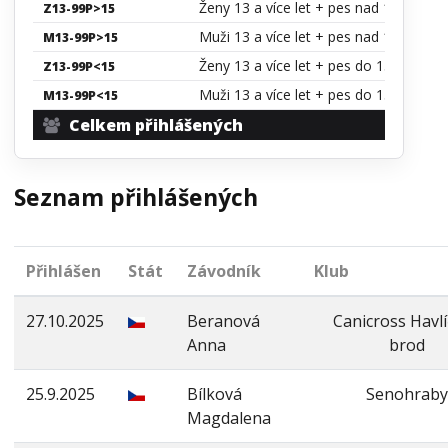
Ženy 13 a více let + pes nad 15 kg
Z13-99P>15
Muži 13 a více let + pes nad 15 kg
M13-99P>15
Ženy 13 a více let + pes do 15 kg
Z13-99P<15
Muži 13 a více let + pes do 15 kg
M13-99P<15
Celkem přihlášených
Seznam přihlášených
Přihlášen
Stát
Závodník
Klub
27.10.2025
Beranová
Canicross Havl
Anna
brod
25.9.2025
Bílková
Senohraby
Magdalena