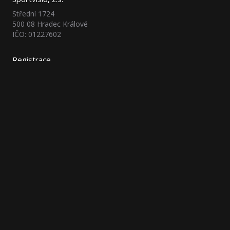
Střední 1724
500 08 Hradec Králové
IČO: 01227602
Registrace
Obchodní podmínky
FAQ
Dokumenty
Formuláře
Tiskoviny
Loga
Podpora
V případě problémů s registrací nás prosím kontaktujte na
emailu
registrace@sportvisio.cz