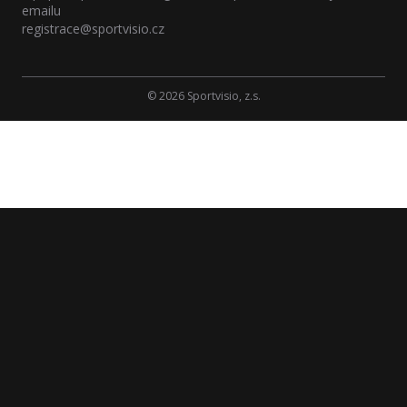
emailu
registrace@sportvisio.cz
© 2026 Sportvisio, z.s.