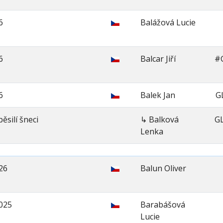
6
Balážová Lucie
6
Balcar Jiří
#
6
Balek Jan
G
ěsilí šneci
↳ Balková
G
Lenka
26
Balun Oliver
2025
Barabášová
Lucie