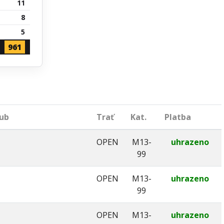
11
8
5
961
lub
Trať
Kat.
Platba
OPEN
M13-
uhrazeno
99
OPEN
M13-
uhrazeno
99
OPEN
M13-
uhrazeno