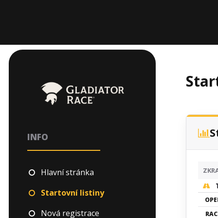
Sta
S
INFO
ZKR
Hlavní stránka
Startovní listiny
OPE
Nová registrace
RAC