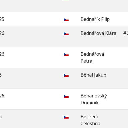
25
Bednařík Filip
26
Bednářová Klára
#
26
Bednářová
Petra
6
Běhal Jakub
26
Behanovský
Dominik
6
Belcredi
Celestina