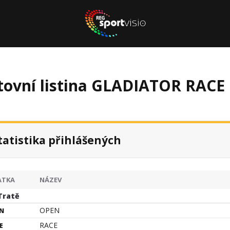
rtovní listina GLADIATOR RA
tatistika přihlášených
ATKA
NÁZEV
Tratě
OPEN
N
RACE
E