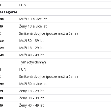
FUN
N
ategorie
Muži 13 a více let
99
Ženy 13 a více let
99
Smíšená dvojice (pouze muž a žena)
X
Muži 30 - 39 let
39
Muži 18 - 29 let
29
Muži 40 - 49 let
49
Tým (čtyřčlenný)
FUN
N
Smíšená dvojice (pouze muž a žena)
X
Muži 50 a více let
99
Ženy 18 - 29 let
29
Ženy 30 - 39 let
39
Ženy 40 - 49 let
49