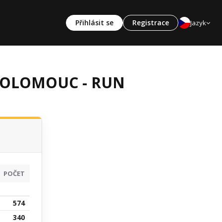
Přihlásit se
Registrace
Jazyk
CE OLOMOUC - RUN
POČET
574
340