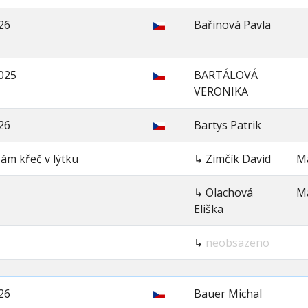
26
Bařinová Pavla
2025
BARTÁLOVÁ
VERONIKA
26
Bartys Patrik
ám křeč v lýtku
↳ Zimčík David
Má
↳ Olachová
Má
Eliška
↳
neobsazeno
26
Bauer Michal