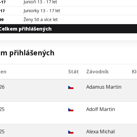
Junioři 13 - 17 let
-17
Juniorky 13 - 17 let
-17
Ženy 50 a více let
99
Celkem přihlášených
m přihlášených
šen
Stát
Závodník
K
26
Adamus Martin
25
Adolf Martin
25
Alexa Michal