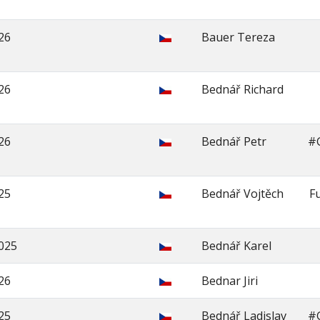
26
Bauer Tereza
26
Bednář Richard
26
Bednář Petr
#
25
Bednář Vojtěch
Fu
2025
Bednář Karel
26
Bednar Jiri
25
Bednář Ladislav
#