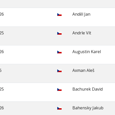
26
Anděl Jan
25
Andrle Vít
26
Augustin Karel
6
Axman Aleš
25
Bachurek David
26
Bahensky Jakub