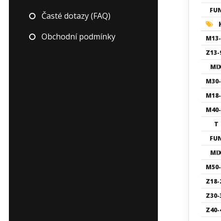
FU
Časté dotazy (FAQ)
K
Obchodní podmínky
M13-
Z13-
MI
M30-
M18-
M40-
T
FU
MI
M50-
Z18-
Z30-
Z40-