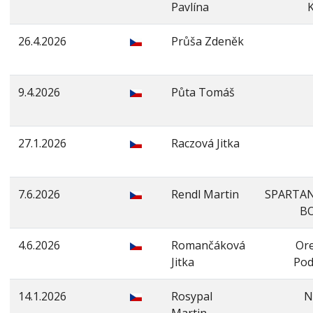
Pavlína
K
26.4.2026
Průša Zdeněk
9.4.2026
Půta Tomáš
27.1.2026
Raczová Jitka
7.6.2026
Rendl Martin
SPARTA
B
4.6.2026
Romančáková
Ore
Jitka
Pod
14.1.2026
Rosypal
N