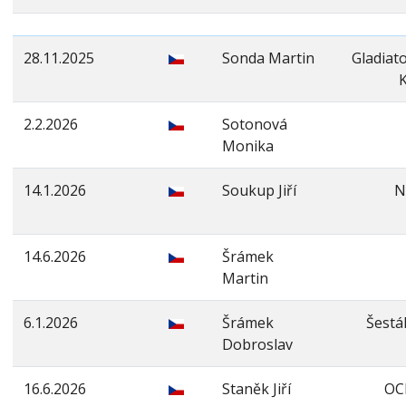
28.11.2025
Sonda Martin
Gladiat
K
2.2.2026
Sotonová
Monika
14.1.2026
Soukup Jiří
N
14.6.2026
Šrámek
Martin
6.1.2026
Šrámek
Šestá
Dobroslav
16.6.2026
Staněk Jiří
OCR