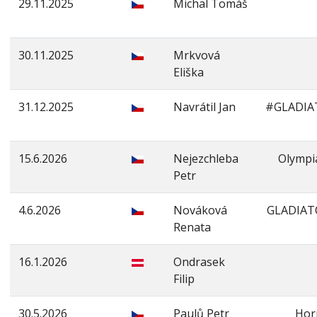
29.11.2025
Michal Tomáš
30.11.2025
Mrkvová
Eliška
31.12.2025
Navrátil Jan
#GLADIA
15.6.2026
Nejezchleba
Olympi
Petr
4.6.2026
Nováková
GLADIAT
Renata
16.1.2026
Ondrasek
Filip
30.5.2026
Paulů Petr
Hor