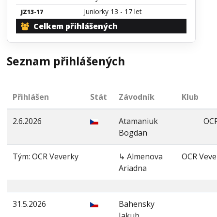
Juniorky 13 - 17 let
JZ13-17
Celkem přihlášených
Seznam přihlášených
Přihlášen
Stát
Závodník
Klub
2.6.2026
Atamaniuk
OCR
Bogdan
Tým: OCR Veverky
↳ Almenova
OCR Veve
Ariadna
31.5.2026
Bahensky
Jakub