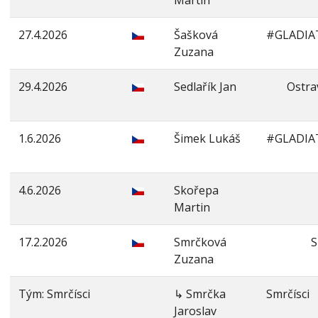
Martin
27.4.2026
Šašková
#GLADIA
Zuzana
29.4.2026
Sedlařík Jan
Ostra
1.6.2026
Šimek Lukáš
#GLADIA
4.6.2026
Skořepa
Martin
17.2.2026
Smrčková
S
Zuzana
Tým: Smrčísci
↳ Smrčka
Smrčísci
Jaroslav