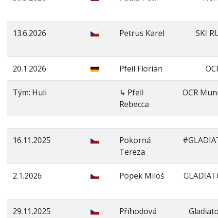
13.6.2026
Petrus Karel
SKI R
20.1.2026
Pfeil Florian
OC
Tým: Huli
↳ Pfeil
OCR Mun
Rebecca
16.11.2025
Pokorná
#GLADIA
Tereza
2.1.2026
Popek Miloš
GLADIAT
29.11.2025
Příhodová
Gladiat