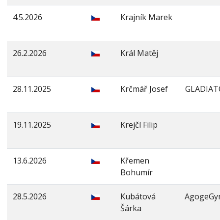
4.5.2026
Krajník Marek
26.2.2026
Král Matěj
28.11.2025
Krčmář Josef
GLADIAT
19.11.2025
Krejčí Filip
13.6.2026
Křemen
Bohumír
28.5.2026
Kubátová
AgogeGy
Šárka